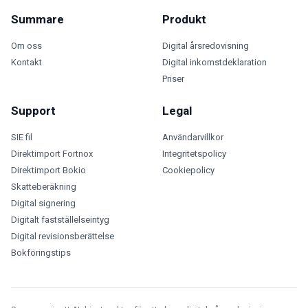
Summare
Produkt
Om oss
Digital årsredovisning
Kontakt
Digital inkomstdeklaration
Priser
Support
Legal
SIE fil
Användarvillkor
Direktimport Fortnox
Integritetspolicy
Direktimport Bokio
Cookiepolicy
Skatteberäkning
Digital signering
Digitalt fastställelseintyg
Digital revisionsberättelse
Bokföringstips