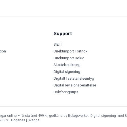
Support
SIE fil
tion
Direktimport Fortnox
Direktimport Bokio
Skatteberäkning
Digital signering
Digitalt fastställelseintyg
Digital revisionsberättelse
Bokföringstips
ingar online – första året 499 kr, godkänd av Bolagsverket. Digital signering med B
263 91 Höganäs | Sverige