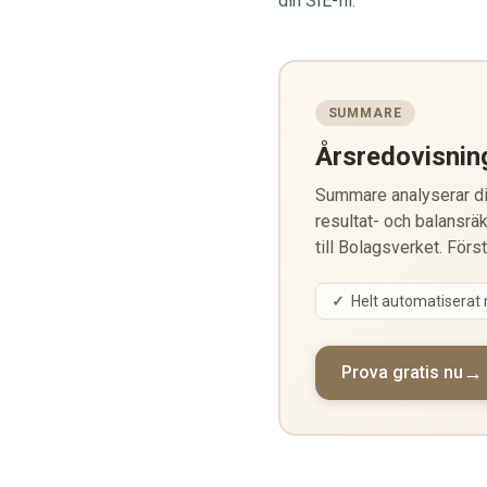
din SIE-fil.
SUMMARE
Årsredovisnin
Summare analyserar din
resultat- och balansräk
till Bolagsverket. Förs
Helt automatiserat
Prova gratis nu