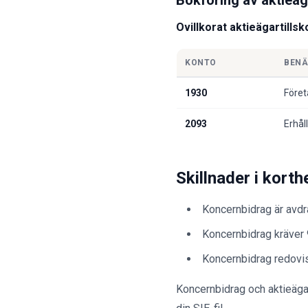
Bokföring av aktieäga
Ovillkorat aktieägartills
KONTO
BEN
1930
Före
2093
Erhål
Skillnader i korth
Koncernbidrag är avdrag
Koncernbidrag kräver 
Koncernbidrag redovisa
Koncernbidrag och aktieägar