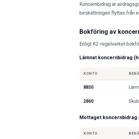
Koncernbidrag är avdragsgil
beskattningen flyttas från e
Bokföring av koncer
Enligt K2-regelverket bokf
Lämnat koncernbidrag (h
KONTO
BEN
8830
Lämn
2860
Skul
Mottaget koncernbidrag 
KONTO
BEN