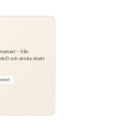
matiskt – från
ankID och skicka direkt
verket