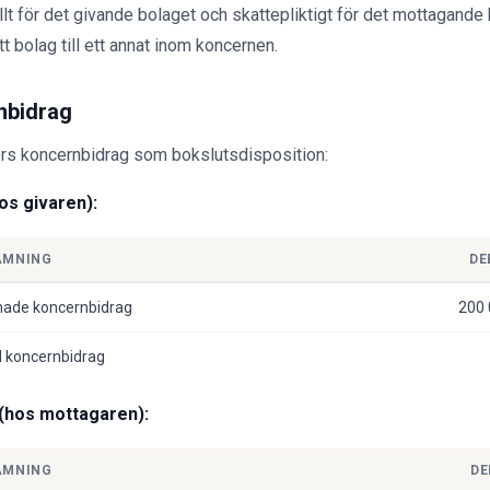
lt för det givande bolaget och skattepliktigt för det mottagande b
tt bolag till ett annat inom koncernen.
nbidrag
örs koncernbidrag som bokslutsdisposition:
os givaren):
ÄMNING
DE
ade koncernbidrag
200
d koncernbidrag
(hos mottagaren):
ÄMNING
DE