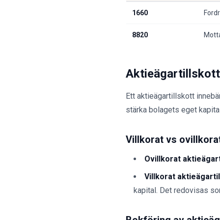
1660
Ford
8820
Mott
Aktieägartillskott
Ett aktieägartillskott innebär
stärka bolagets eget kapital,
Villkorat vs ovillkora
Ovillkorat aktieägart
Villkorat aktieägarti
kapital. Det redovisas so