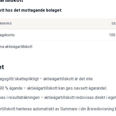
rtillskott
kott hos det mottagande bolaget:
ÄMNING
DE
tagskonto
100
lna aktieägartillskott
et
sgillt/skattepliktigt – aktieägartillskott är det inte.
90 % ägande – aktieägartillskott kan ges oavsett ägarandel.
s i resultaträkningen – aktieägartillskott redovisas direkt i eget
tillskott hanteras automatiskt av Summare i din årsredovisning b