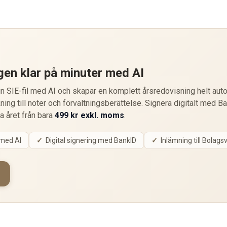
gen klar på minuter med AI
 SIE-fil med AI och skapar en komplett årsredovisning helt auto
ning till noter och förvaltningsberättelse. Signera digitalt med B
ta året från bara
499 kr exkl. moms
.
 med AI
Digital signering med BankID
Inlämning till Bolags