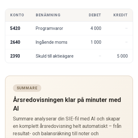
KONTO
BENÄMNING
DEBET
KREDIT
5420
Programvaror
4 000
2640
Ingående moms
1 000
2393
Skuld till aktieägare
5 000
SUMMARE
Årsredovisningen klar på minuter med
AI
Summare analyserar din SIE-fil med AI och skapar
en komplett årsredovisning helt automatiskt – från
resultat- och balansräkning till noter och