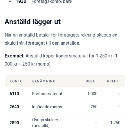
1930
– Företagskonto/bank
Anställd lägger ut
När en anställd betalar för företagets räkning skapas en
skuld från företaget till den anställde.
Exempel:
Anställd köper kontorsmaterial för 1 250 kr (1
000 kr + 250 kr moms).
KONTO
BENÄMNING
DEBET
KREDIT
6110
Kontorsmaterial
1 000
2640
Ingående moms
250
Övriga skulder
2890
1 250
(anställd)