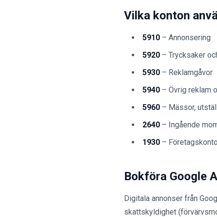
Vilka konton anv
5910
– Annonsering
5920
– Trycksaker oc
5930
– Reklamgåvor
5940
– Övrig reklam 
5960
– Mässor, utstäl
2640
– Ingående mo
1930
– Företagskont
Bokföra Google 
Digitala annonser från Goog
skattskyldighet (förvärvsm