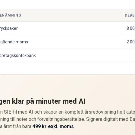
ENÄMNING
DEBE
rycksaker
8 00
ngående moms
2 00
öretagskonto/bank
gen klar på minuter med AI
 SIE-fil med AI och skapar en komplett årsredovisning helt auto
ning till noter och förvaltningsberättelse. Signera digitalt med B
ta året från bara
499 kr exkl. moms
.