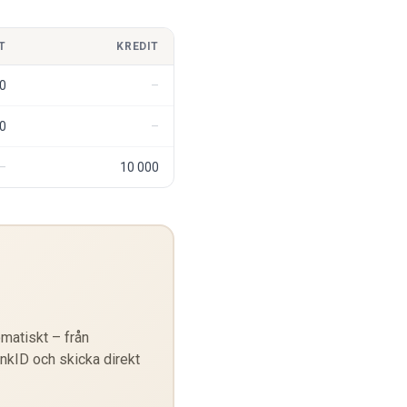
T
KREDIT
0
0
10 000
matiskt – från
ankID och skicka direkt