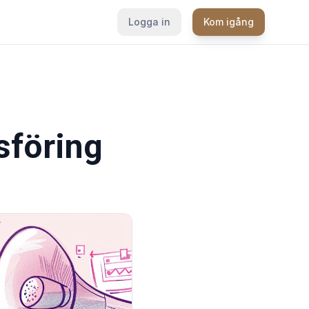
Logga in
Kom igång
sföring