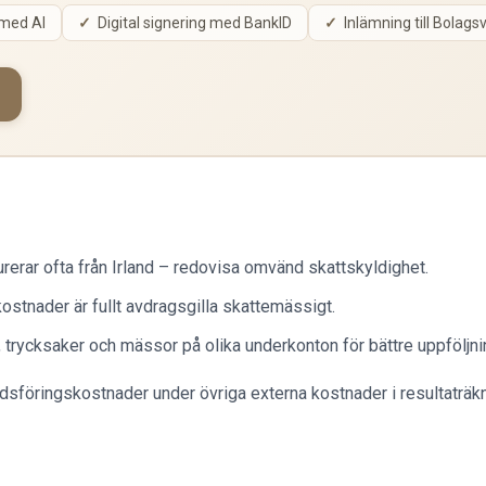
 med AI
Digital signering med BankID
Inlämning till Bolags
rerar ofta från Irland – redovisa omvänd skattskyldighet.
ostnader är fullt avdragsgilla skattemässigt.
 trycksaker och mässor på olika underkonton för bättre uppföljni
föringskostnader under övriga externa kostnader i resultaträk