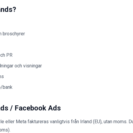
änds?
h broschyrer
och PR
lningar och visningar
ms
o/bank
Ads / Facebook Ads
le eller Meta faktureras vanligtvis från Irland (EU), utan moms.
oms).