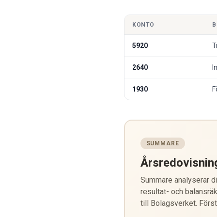
KONTO
B
5920
T
2640
I
1930
F
SUMMARE
Årsredovisnin
Summare analyserar din
resultat- och balansräk
till Bolagsverket. Förs