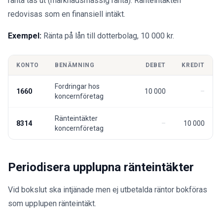
ränta tas ut (marknadsmässig ränta). Ränteintäkten
redovisas som en finansiell intäkt.
Exempel:
Ränta på lån till dotterbolag, 10 000 kr.
KONTO
BENÄMNING
DEBET
KREDIT
Fordringar hos
1660
10 000
koncernföretag
Ränteintäkter
8314
10 000
koncernföretag
Periodisera upplupna ränteintäkter
Vid bokslut ska intjänade men ej utbetalda räntor bokföras
som upplupen ränteintäkt.