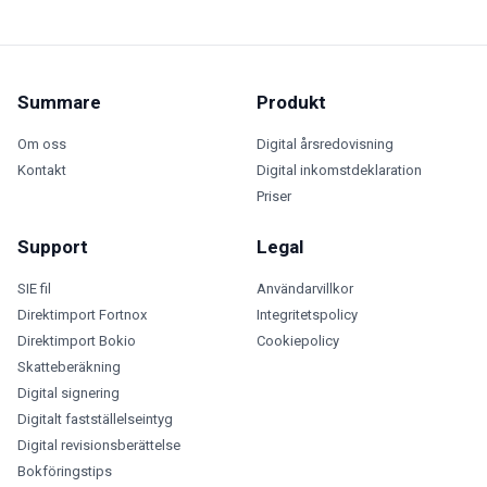
Summare
Produkt
Om oss
Digital årsredovisning
Kontakt
Digital inkomstdeklaration
Priser
Support
Legal
SIE fil
Användarvillkor
Direktimport Fortnox
Integritetspolicy
Direktimport Bokio
Cookiepolicy
Skatteberäkning
Digital signering
Digitalt fastställelseintyg
Digital revisionsberättelse
Bokföringstips