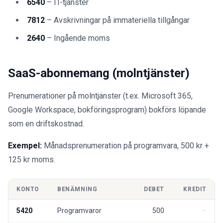
6540
– IT-tjänster
7812
– Avskrivningar på immateriella tillgångar
2640
– Ingående moms
SaaS-abonnemang (molntjänster)
Prenumerationer på molntjänster (t.ex. Microsoft 365,
Google Workspace, bokföringsprogram) bokförs löpande
som en driftskostnad.
Exempel:
Månadsprenumeration på programvara, 500 kr +
125 kr moms.
KONTO
BENÄMNING
DEBET
KREDIT
5420
Programvaror
500