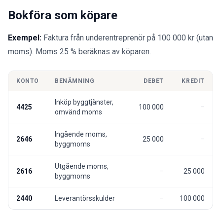
Bokföra som köpare
Exempel:
Faktura från underentreprenör på 100 000 kr (utan
moms). Moms 25 % beräknas av köparen.
KONTO
BENÄMNING
DEBET
KREDIT
Inköp byggtjänster,
4425
100 000
omvänd moms
Ingående moms,
2646
25 000
byggmoms
Utgående moms,
2616
25 000
byggmoms
2440
Leverantörsskulder
100 000