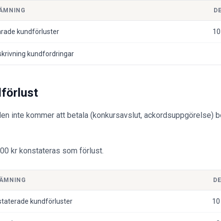
ÄMNING
D
rade kundförluster
10
krivning kundfordringar
förlust
unden inte kommer att betala (konkursavslut, ackordsuppgörelse) 
0 kr konstateras som förlust.
ÄMNING
D
taterade kundförluster
10