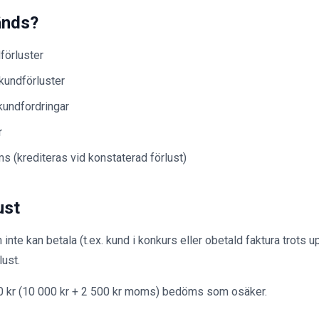
änds?
förluster
kundförluster
kundfordringar
r
(krediteras vid konstaterad förlust)
ust
 inte kan betala (t.ex. kund i konkurs eller obetald faktura trots
ust.
0 kr (10 000 kr + 2 500 kr moms) bedöms som osäker.