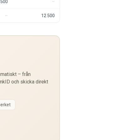
 500
12 500
matiskt – från
ankID och skicka direkt
verket