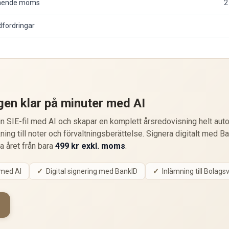
ående moms
2
fordringar
gen klar på minuter med AI
 SIE-fil med AI och skapar en komplett årsredovisning helt auto
ning till noter och förvaltningsberättelse. Signera digitalt med B
ta året från bara
499 kr exkl. moms
.
 med AI
Digital signering med BankID
Inlämning till Bolags