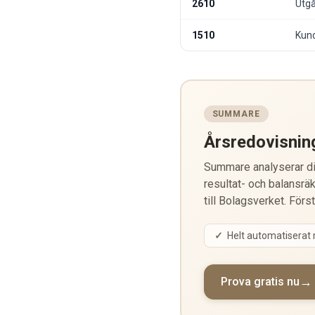
2610
Utg
1510
Kund
SUMMARE
Årsredovisnin
Summare analyserar din
resultat- och balansräk
till Bolagsverket. Förs
Helt automatiserat
Prova gratis nu