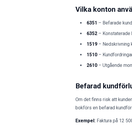
Vilka konton anv
6351
– Befarade kund
6352
– Konstaterade 
1519
– Nedskrivning 
1510
– Kundfordringa
2610
– Utgående moms 
Befarad kundförl
Om det finns risk att kunden
bokförs en befarad kundförl
Exempel:
Faktura på 12 50