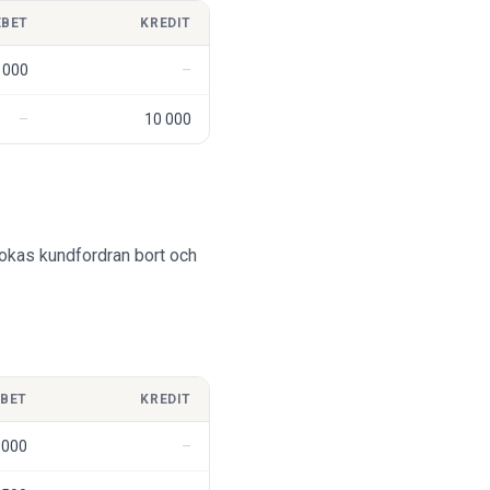
EBET
KREDIT
 000
10 000
bokas kundfordran bort och
EBET
KREDIT
 000