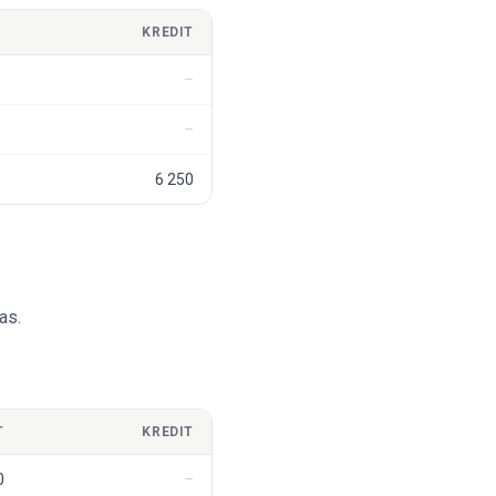
KREDIT
6 250
as.
T
KREDIT
0