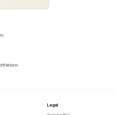
um.
itfakturor.
Legal
Användarvillkor