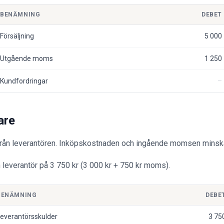
BENÄMNING
DEBET
Försäljning
5 000
Utgående moms
1 250
Kundfordringar
are
 från leverantören. Inköpskostnaden och ingående momsen minsk
n leverantör på 3 750 kr (3 000 kr + 750 kr moms).
BENÄMNING
DEBE
everantörsskulder
3 75