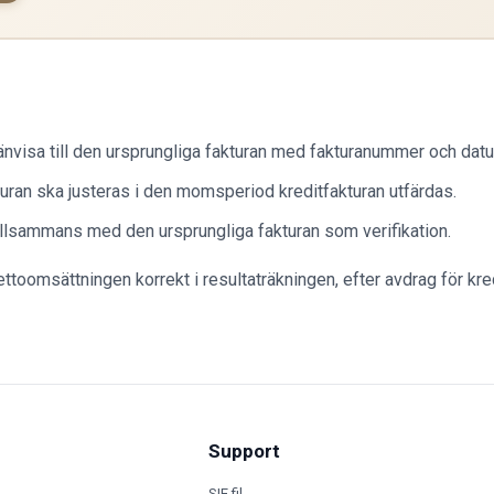
hänvisa till den ursprungliga fakturan med fakturanummer och dat
ran ska justeras i den momsperiod kreditfakturan utfärdas.
tillsammans med den ursprungliga fakturan som verifikation.
omsättningen korrekt i resultaträkningen, efter avdrag för kred
Support
SIE fil