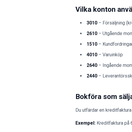
Vilka konton anv
3010
– Försäljning (kr
2610
– Utgående mo
1510
– Kundfordringa
4010
– Varuinköp
2640
– Ingående mo
2440
– Leverantörssk
Bokföra som sälj
Du utfärdar en kreditfaktur
Exempel:
Kreditfaktura på 