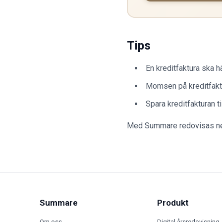
Tips
En kreditfaktura ska 
Momsen på kreditfaktu
Spara kreditfakturan 
Med Summare redovisas netto
Summare
Produkt
Om oss
Digital årsredovisning