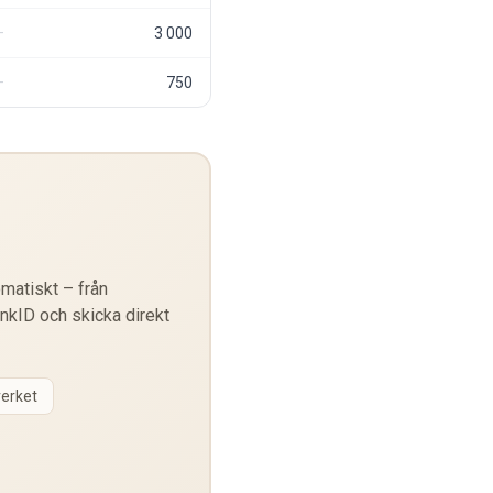
3 000
750
matiskt – från
ankID och skicka direkt
verket