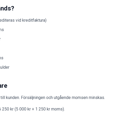
änds?
editeras vid kreditfaktura)
ms
r
ms
ulder
are
a till kunden. Försäljningen och utgående momsen minskas.
6 250 kr (5 000 kr + 1 250 kr moms).