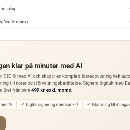
Varuinköp
Ingående moms
gen klar på minuter med AI
 SIE-fil med AI och skapar en komplett årsredovisning helt auto
ning till noter och förvaltningsberättelse. Signera digitalt med B
ta året från bara
499 kr exkl. moms
.
 med AI
Digital signering med BankID
Inlämning till Bolags