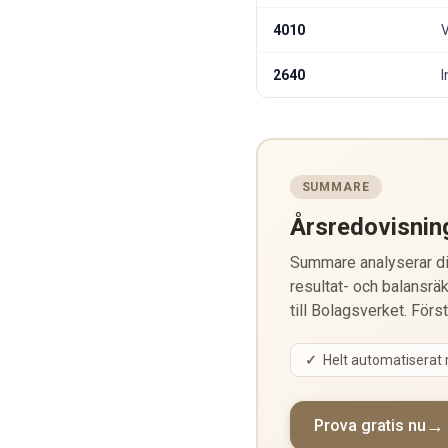
4010
2640
SUMMARE
Årsredovisnin
Summare analyserar din
resultat- och balansräk
till Bolagsverket. Förs
Helt automatiserat
Prova gratis nu