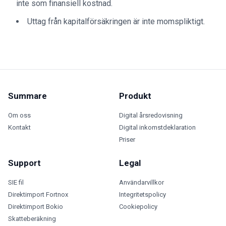
inte som finansiell kostnad.
Uttag från kapitalförsäkringen är inte momspliktigt.
Summare
Produkt
Om oss
Digital årsredovisning
Kontakt
Digital inkomstdeklaration
Priser
Support
Legal
SIE fil
Användarvillkor
Direktimport Fortnox
Integritetspolicy
Direktimport Bokio
Cookiepolicy
Skatteberäkning