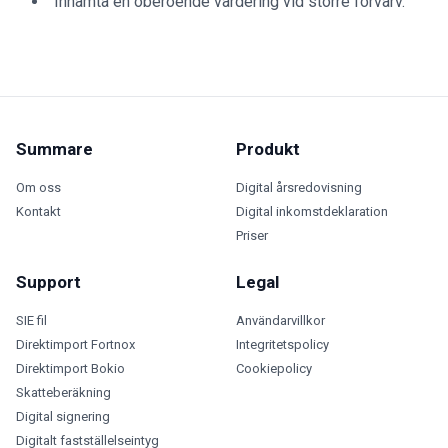
Inhämta en oberoende värdering vid större förvärv.
Summare
Produkt
Om oss
Digital årsredovisning
Kontakt
Digital inkomstdeklaration
Priser
Support
Legal
SIE fil
Användarvillkor
Direktimport Fortnox
Integritetspolicy
Direktimport Bokio
Cookiepolicy
Skatteberäkning
Digital signering
Digitalt fastställelseintyg