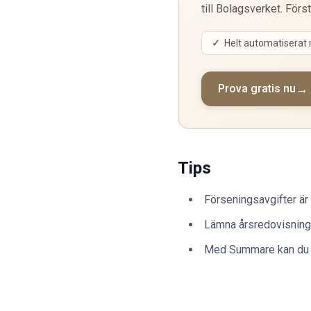
till Bolagsverket. Förs
Helt automatiserat
Prova gratis nu
Tips
Förseningsavgifter är 
Lämna årsredovisningen
Med Summare kan du u