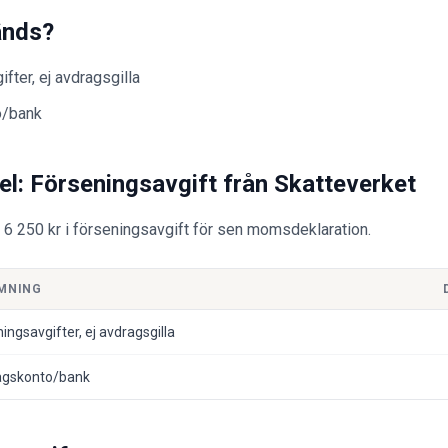
änds?
fter, ej avdragsgilla
o/bank
l: Förseningsavgift från Skatteverket
 6 250 kr i förseningsavgift för sen momsdeklaration.
MNING
ingsavgifter, ej avdragsgilla
agskonto/bank