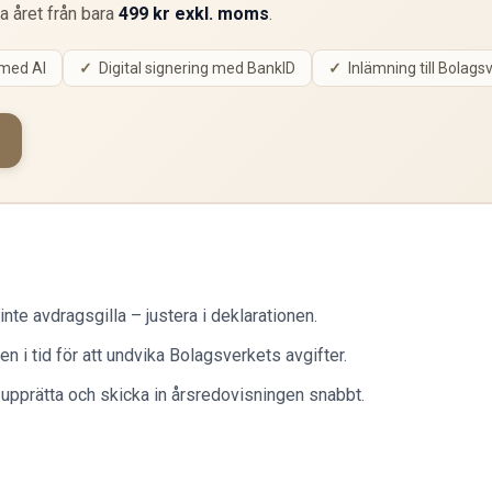
ta året från bara
499 kr exkl. moms
.
 med AI
Digital signering med BankID
Inlämning till Bolags
inte avdragsgilla – justera i deklarationen.
 i tid för att undvika Bolagsverkets avgifter.
pprätta och skicka in årsredovisningen snabbt.