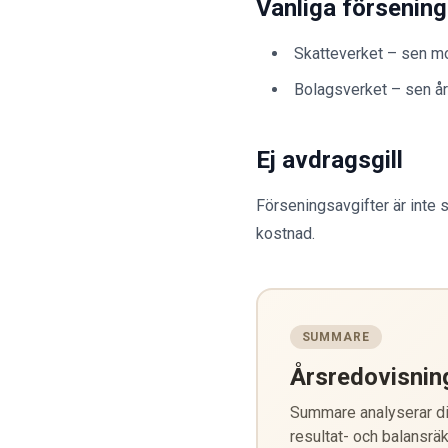
Vanliga försening
Skatteverket – sen mo
Bolagsverket – sen år
Ej avdragsgill
Förseningsavgifter är inte 
kostnad.
SUMMARE
Årsredovisnin
Summare analyserar din
resultat- och balansräk