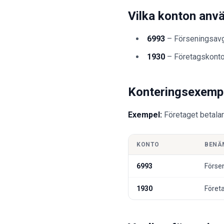
Vilka konton anv
6993
– Förseningsavgi
1930
– Företagskont
Konteringsexempe
Exempel:
Företaget betalar
KONTO
BENÄ
6993
Försen
1930
Föret