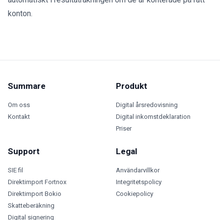
konton.
Summare
Produkt
Om oss
Digital årsredovisning
Kontakt
Digital inkomstdeklaration
Priser
Support
Legal
SIE fil
Användarvillkor
Direktimport Fortnox
Integritetspolicy
Direktimport Bokio
Cookiepolicy
Skatteberäkning
Digital signering