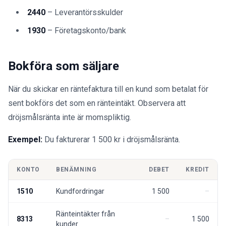
2440
– Leverantörsskulder
1930
– Företagskonto/bank
Bokföra som säljare
När du skickar en räntefaktura till en kund som betalat för
sent bokförs det som en ränteintäkt. Observera att
dröjsmålsränta inte är momspliktig.
Exempel:
Du fakturerar 1 500 kr i dröjsmålsränta.
KONTO
BENÄMNING
DEBET
KREDIT
1510
Kundfordringar
1 500
Ränteintäkter från
8313
1 500
kunder