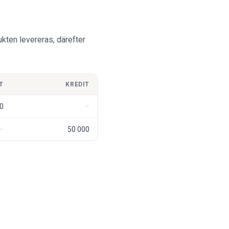
ukten levereras, därefter
T
KREDIT
0
50 000