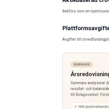
Aktiebaserad cr
Bokförs som en nyemission 
Plattformsavgift
Avgifter till crowdfundingp
SUMMARE
Årsredovisnin
Summare analyserar din
resultat- och balansräk
till Bolagsverket. Förs
Helt automatiserat