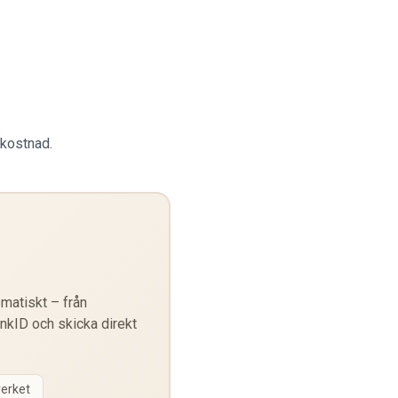
 kostnad.
matiskt – från
ankID och skicka direkt
verket