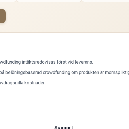
dfunding intäktsredovisas först vid leverans.
å belöningsbaserad crowdfunding om produkten är momspliktig
avdragsgilla kostnader.
Support