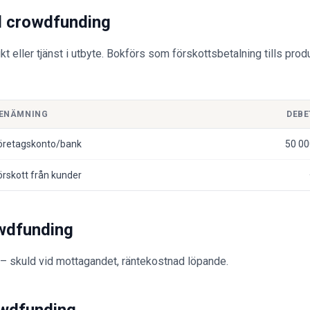
d crowdfunding
t eller tjänst i utbyte. Bokförs som förskottsbetalning tills prod
ENÄMNING
DEBE
öretagskonto/bank
50 00
örskott från kunder
wdfunding
 – skuld vid mottagandet, räntekostnad löpande.