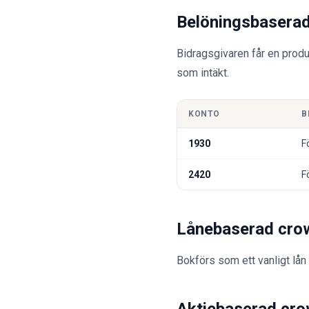
Belöningsbasera
Bidragsgivaren får en produk
som intäkt.
KONTO
B
1930
F
2420
F
Lånebaserad cro
Bokförs som ett vanligt lån