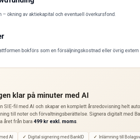
owdfunding
– ökning av aktiekapital och eventuell överkursfond.
er
lattformen bokförs som en försäljningskostnad eller övrig extern
gen klar på minuter med AI
 SIE-fil med AI och skapar en komplett årsredovisning helt auto
ning till noter och förvaltningsberättelse. Signera digitalt med B
ta året från bara
499 kr exkl. moms
.
 med AI
Digital signering med BankID
Inlämning till Bolags