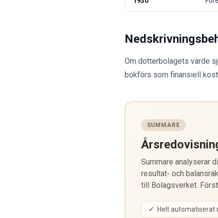
1930
För
Nedskrivningsbe
Om dotterbolagets värde sj
bokförs som finansiell kost
SUMMARE
Årsredovisnin
Summare analyserar din
resultat- och balansräk
till Bolagsverket. Förs
Helt automatiserat