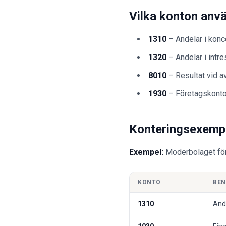
Vilka konton anv
1310
– Andelar i konc
1320
– Andelar i intr
8010
– Resultat vid av
1930
– Företagskont
Konteringsexempe
Exempel:
Moderbolaget förv
KONTO
BE
1310
And