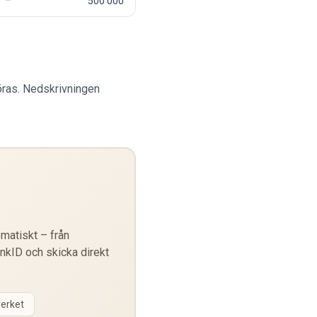
500 000
öras. Nedskrivningen
matiskt – från
ankID och skicka direkt
verket