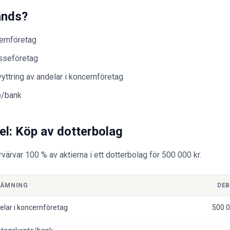
änds?
ernföretag
esseföretag
yttring av andelar i koncernföretag
o/bank
l: Köp av dotterbolag
ärvar 100 % av aktierna i ett dotterbolag för 500 000 kr.
NÄMNING
DEB
elar i koncernföretag
500 