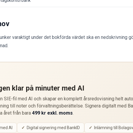
etagskonto/bank
hov
unker varaktigt under det bokförda värdet ska en nedskrivning g
nad.
gen klar på minuter med AI
 SIE-fil med AI och skapar en komplett årsredovisning helt auto
ning till noter och förvaltningsberättelse. Signera digitalt med B
ta året från bara
499 kr exkl. moms
.
 med AI
Digital signering med BankID
Inlämning till Bolags