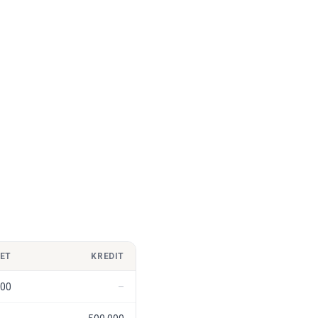
ET
KREDIT
000