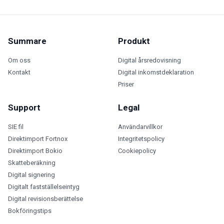
Summare
Produkt
Om oss
Digital årsredovisning
Kontakt
Digital inkomstdeklaration
Priser
Support
Legal
SIE fil
Användarvillkor
Direktimport Fortnox
Integritetspolicy
Direktimport Bokio
Cookiepolicy
Skatteberäkning
Digital signering
Digitalt fastställelseintyg
Digital revisionsberättelse
Bokföringstips